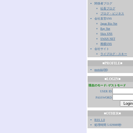
関係者ブログ
社長ブログ
ブログ・ビジネス
会社直営SNS
Japan Bio Net
Bay Net
Skix SNS
SWAN NET
将棋SNS
会社サイト
ライブログ・スキー
■PROFILE■
motoki
(
98
)
■LOGIN■
現在のモード: ゲストモード
USER ID:
PASSWORD:
■OTHER■
RSS 1.0
処理時間 5.029089秒