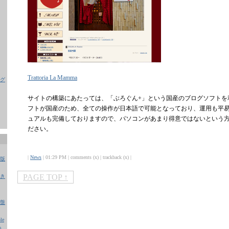
Trattoria La Mamma
グ
サイトの構築にあたっては、「ぶろぐん+」という国産のブログソフトを
フトが国産のため、全ての操作が日本語で可能となっており、運用も平
ュアルも完備しておりますので、パソコンがあまり得意ではないという
ださい。
|
News
| 01:29 PM | comments (x) | trackback (x) |
版
PAGE TOP ↑
き
盤
e
)