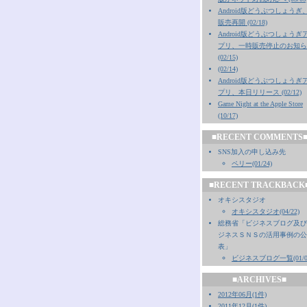
Android版どうぶつしょうぎ
販売再開 (02/18)
Android版どうぶつしょうぎ
プリ、一時販売停止のお知ら
(02/15)
(02/14)
Android版どうぶつしょうぎ
プリ、本日リリース (02/12)
Game Night at the Apple Store
(10/17)
■RECENT COMMENTS
SNS加入の申し込み先
ペリー(01/24)
■RECENT TRACKBACK
オキシスタジオ
オキシスタジオ(04/22)
総務省「ビジネスブログ及び
ジネスＳＮＳの活用事例の公
表」
ビジネスブログ一覧(01/0
■ARCHIVES■
2012年06月(1件)
2011年12月(1件)