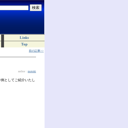
Links
Top
前の記事>>
author :
motoki
トを作例としてご紹介いたし