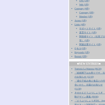
SNS (2件)
Web (1件)
Company (4件)
Company (3件)
Member (1件)
Access (1件)
Links (4件)
サポートサイト (1件)
直営サイト (1件)
関係者サイト（社長ブロ
等） (1件)
関連企業サイト (1件)
Q & A (1件)
Keywords (1件)
Recruit (2件)
■NEW ENTRIES■
Trattoria La Mamma (06/20)
「総統閣下はお怒りです」出
のお知らせ (12/10)
「遺伝子組み換え食品との付
合いかた」出版のお知らせ
(11/30)
きせかえどうぶつしょうぎ 
駒デザイン募集 (09/06)
「どうぶつしょうぎDX」Appl
版がネット対戦対応へ (03/09