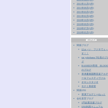
2011年11月(1件)
2011年09月(1件)
2011年03月(1件)
2011年02月(4件)
2010年10月(3件)
2010年09月(2件)
2010年07月(1件)
2010年05月(1件)
■LINK■
関係ブログ
はぁ～い フジタでぇ～
す！！
tax yokohama T社長のブ
グ
RASHEEN専用 BLOO
のブログ
草津夏期国際音楽アカデ
ー＆フェスティヴァル
オキシスタジオ
モナミ美容室
関係SNS
草津アカデミーねっと
会社直営ブログ
1円起業支援ブログ
SNS利用マニュアル