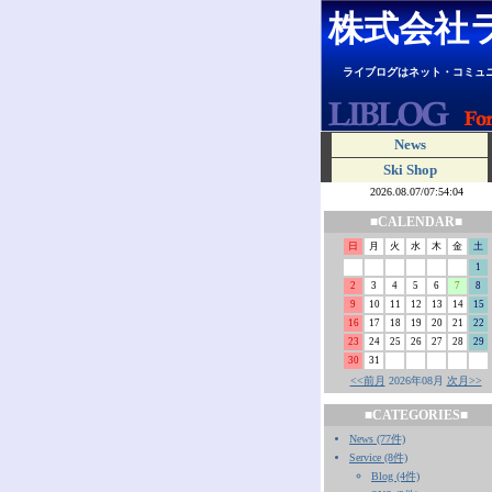
株式会社
ライブログはネット・コミュ
News
Ski Shop
■CALENDAR■
日
月
火
水
木
金
土
1
2
3
4
5
6
7
8
9
10
11
12
13
14
15
16
17
18
19
20
21
22
23
24
25
26
27
28
29
30
31
<<前月
2026年08月
次月>>
■CATEGORIES■
News (77件)
Service (8件)
Blog (4件)