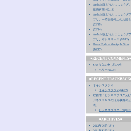
Android版どうぶつしょうぎ
販売再開 (02/18)
Android版どうぶつしょうぎ
プリ、一時販売停止のお知ら
(02/15)
(02/14)
Android版どうぶつしょうぎ
プリ、本日リリース (02/12)
Game Night at the Apple Store
(10/17)
■RECENT COMMENTS
SNS加入の申し込み先
ペリー(01/24)
■RECENT TRACKBACK
オキシスタジオ
オキシスタジオ(04/22)
総務省「ビジネスブログ及び
ジネスＳＮＳの活用事例の公
表」
ビジネスブログ一覧(01/0
■ARCHIVES■
2012年06月(1件)
2011年12月(1件)