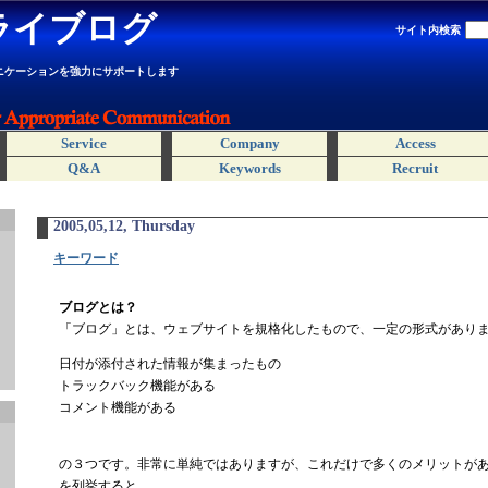
ライブログ
サイト内検索
ニケーションを強力にサポートします
Service
Company
Access
Q&A
Keywords
Recruit
2005,05,12, Thursday
キーワード
ブログとは？
「ブログ」とは、ウェブサイトを規格化したもので、一定の形式があり
日付が添付された情報が集まったもの
トラックバック機能がある
コメント機能がある
の３つです。非常に単純ではありますが、これだけで多くのメリットが
を列挙すると