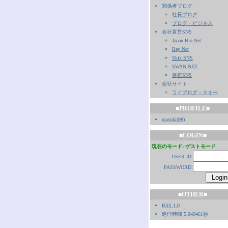
関係者ブログ
社長ブログ
ブログ・ビジネス
会社直営SNS
Japan Bio Net
Bay Net
Skix SNS
SWAN NET
将棋SNS
会社サイト
ライブログ・スキー
■PROFILE■
motoki
(
98
)
■LOGIN■
現在のモード: ゲストモード
USER ID:
PASSWORD:
■OTHER■
RSS 1.0
処理時間 5.049461秒