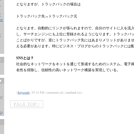
となりますが、トラックバックの場合は
、
ア
トラックバック先→トラックバック元
せ
となります。自動的にリンクが張られますので、自分のサイトに人を流
し、サーチエンジンにも上位に登録されるようになります。トラックバ
ア
ことばかりですが、逆にトラックバック先にはあまりメリットがありませ
える必要があります。特にビジネス・ブログからのトラックバックには
SNSとは？
■
社会的なネットワークをネットを通じて形成するためのシステム。電子
名性を排除し、信頼性の高いネットワーク構築を実現している。
■
|
Keywords
| 07:12 PM | comments (x) | trackback (x) |
ビ
PAGE TOP ↑
2)