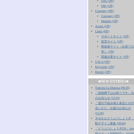
SNS (2件)
Web (1件)
Company (4件)
Company (3件)
Member (1件)
Access (1件)
Links (4件)
サポートサイト (1件)
直営サイト (1件)
関係者サイト（社長ブロ
等） (1件)
関連企業サイト (1件)
Q & A (1件)
Keywords (1件)
Recruit (2件)
■NEW ENTRIES■
Trattoria La Mamma (06/20)
「総統閣下はお怒りです」出
のお知らせ (12/10)
「遺伝子組み換え食品との付
合いかた」出版のお知らせ
(11/30)
きせかえどうぶつしょうぎ 
駒デザイン募集 (09/06)
「どうぶつしょうぎDX」Appl
版がネット対戦対応へ (03/09