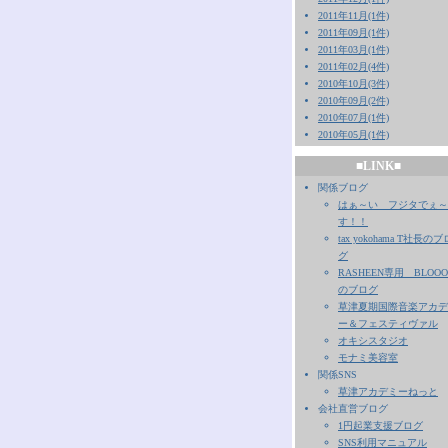
2011年11月(1件)
2011年09月(1件)
2011年03月(1件)
2011年02月(4件)
2010年10月(3件)
2010年09月(2件)
2010年07月(1件)
2010年05月(1件)
■LINK■
関係ブログ
はぁ～い フジタでぇ～
す！！
tax yokohama T社長のブ
グ
RASHEEN専用 BLOO
のブログ
草津夏期国際音楽アカデ
ー＆フェスティヴァル
オキシスタジオ
モナミ美容室
関係SNS
草津アカデミーねっと
会社直営ブログ
1円起業支援ブログ
SNS利用マニュアル