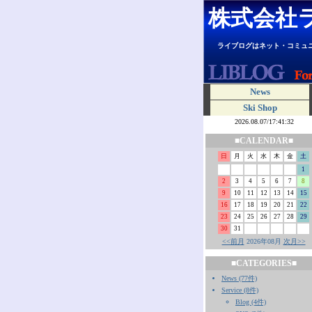
株式会社
ライブログはネット・コミュ
News
Ski Shop
■CALENDAR■
日
月
火
水
木
金
土
1
2
3
4
5
6
7
8
9
10
11
12
13
14
15
16
17
18
19
20
21
22
23
24
25
26
27
28
29
30
31
<<前月
2026年08月
次月>>
■CATEGORIES■
News (77件)
Service (8件)
Blog (4件)