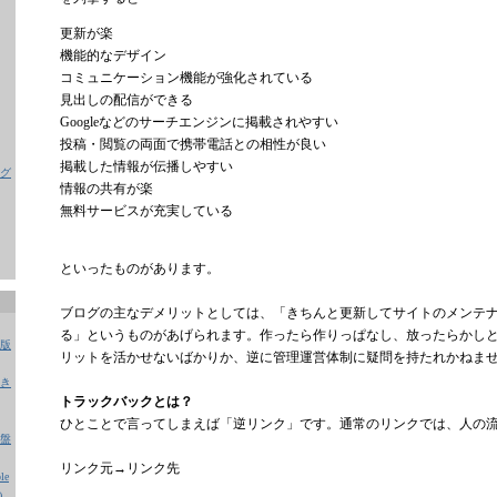
更新が楽
機能的なデザイン
コミュニケーション機能が強化されている
見出しの配信ができる
Googleなどのサーチエンジンに掲載されやすい
投稿・閲覧の両面で携帯電話との相性が良い
掲載した情報が伝播しやすい
グ
情報の共有が楽
無料サービスが充実している
といったものがあります。
ブログの主なデメリットとしては、「きちんと更新してサイトのメンテ
る」というものがあげられます。作ったら作りっぱなし、放ったらかし
版
リットを活かせないばかりか、逆に管理運営体制に疑問を持たれかねま
き
トラックバックとは？
ひとことで言ってしまえば「逆リンク」です。通常のリンクでは、人の
盤
リンク元→リンク先
e
)