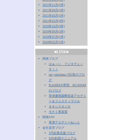
2011年11月(1件)
2011年09月(1件)
2011年03月(1件)
2011年02月(4件)
2010年10月(3件)
2010年09月(2件)
2010年07月(1件)
2010年05月(1件)
■LINK■
関係ブログ
はぁ～い フジタでぇ～
す！！
tax yokohama T社長のブロ
グ
RASHEEN専用 BLOOOM
のブログ
草津夏期国際音楽アカデミ
ー＆フェスティヴァル
オキシスタジオ
モナミ美容室
関係SNS
草津アカデミーねっと
会社直営ブログ
1円起業支援ブログ
SNS利用マニュアル