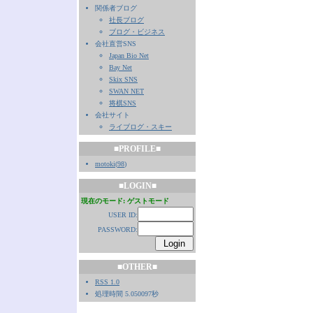
関係者ブログ
社長ブログ
ブログ・ビジネス
会社直営SNS
Japan Bio Net
Bay Net
Skix SNS
SWAN NET
将棋SNS
会社サイト
ライブログ・スキー
■PROFILE■
motoki
(
98
)
■LOGIN■
現在のモード: ゲストモード
USER ID:
PASSWORD:
■OTHER■
RSS 1.0
処理時間 5.050097秒