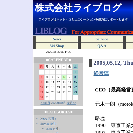
株式会社ライブログ
ライブログはネット・コミュニケーションを強力にサポートします
News
Service
Ski Shop
Q&A
■CALENDAR■
2005,05,12, Th
日
月
火
水
木
金
土
1
経営陣
2
3
4
5
6
7
8
9
10
11
12
13
14
15
16
17
18
19
20
21
22
CEO（最高経営
23
24
25
26
27
28
29
30
31
<<前月
2026年08月
次月>>
元木一朗（motoki@
■CATEGORIES■
略歴
News (77件)
Service (8件)
1990 東京工
Blog (4件)
1992 東京工