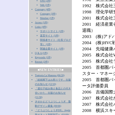
SNS (2件)
1992 株式会
Web (1件)
Company (4件)
1998 理化学
Company (3件)
2001 株式会
Member (1件)
Access (1件)
2001 経済産
Links (4件)
退職）
サポートサイト (1件)
直営サイト (1件)
2003 (株)
関係者サイト（社長ブログ
2004 (株)H
等） (1件)
2004 先端健
関連企業サイト (1件)
Q & A (1件)
2005 株式会社
Keywords (1件)
2005 株式会
Recruit (2件)
2005 首都圏
■NEW ENTRIES■
スター・マネー
Trattoria La Mamma (06/20)
2005 首都圏
「総統閣下はお怒りです」出版
のお知らせ (12/10)
ータ評価委員
「遺伝子組み換え食品との付き
2006 吉備国
合いかた」出版のお知らせ
(11/30)
2007 株式会
きせかえどうぶつしょうぎ 盤
2007 株式会
駒デザイン募集 (09/06)
2008 横浜ス
「どうぶつしょうぎDX」Apple
版がネット対戦対応へ (03/09)