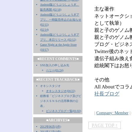
Android版どうぶつしょうぎ、
主な著作
販売再開 (02/18)
Android版どうぶつしょうぎア
ネットオークショ
プリ、一時販売停止のお知らせ
として執筆）
(02/15)
親と子のゲノム教
(02/14)
Android版どうぶつしょうぎア
親と子のゲノム教
プリ、本日リリース (02/12)
ブログ・ビジネス
Game Night at the Apple Store
(10/17)
Twitter後の
遺伝子組み換え食
■RECENT COMMENTS■
総統閣下はお怒り
SNS加入の申し込み先
ペリー(01/24)
その他
■RECENT TRACKBACK■
All About
オキシスタジオ
オキシスタジオ(04/22)
社長ブログ
総務省「ビジネスブログ及びビ
ジネスＳＮＳの活用事例の公
表」
ビジネスブログ一覧(01/02)
|
Company::Member
| 
■ARCHIVES■
PAGE TOP ↑
2012年06月(1件)
2011年12月(1件)